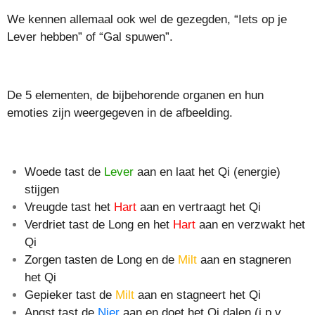
We kennen allemaal ook wel de gezegden, “Iets op je
Lever hebben” of “Gal spuwen”.
De 5 elementen, de bijbehorende organen en hun
emoties zijn weergegeven in de afbeelding.
Woede tast de
Lever
aan en laat het Qi (energie)
stijgen
Vreugde tast het
Hart
aan en vertraagt het Qi
Verdriet tast de Long en het
Hart
aan en verzwakt het
Qi
Zorgen tasten de Long en de
Milt
aan en stagneren
het Qi
Gepieker tast de
Milt
aan en stagneert het Qi
Angst tast de
Nier
aan en doet het Qi dalen (i.p.v.