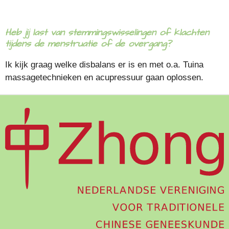
Heb jij last van stemmingswisselingen of klachten
tijdens de menstruatie of de overgang?
Ik kijk graag welke disbalans er is en met o.a. Tuina
massagetechnieken en acupressuur gaan oplossen.