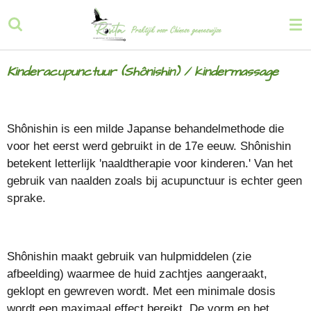
Ga
direct
naar
de
Kinderacupunctuur (Shônishin) / kindermassage
hoofdinhoud
Shônishin is een milde Japanse behandelmethode die
voor het eerst werd gebruikt in de 17e eeuw. Shônishin
betekent letterlijk 'naaldtherapie voor kinderen.' Van het
gebruik van naalden zoals bij acupunctuur is echter geen
sprake.
Shônishin maakt gebruik van hulpmiddelen (zie
afbeelding) waarmee de huid zachtjes aangeraakt,
geklopt en gewreven wordt. Met een minimale dosis
wordt een maximaal effect bereikt.
De vorm en het