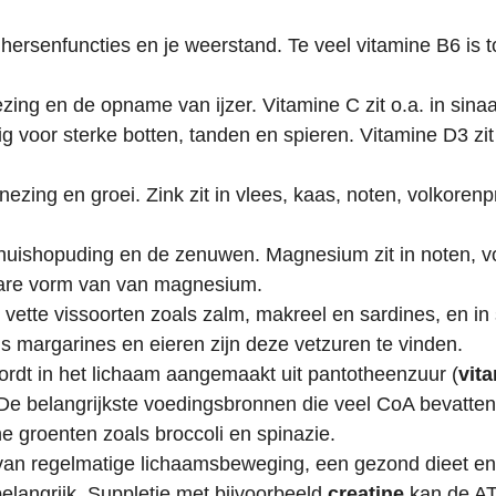
, hersenfuncties en je weerstand. Te veel vitamine B6 is t
ng en de opname van ijzer. Vitamine C zit o.a. in s
inaa
g voor sterke botten, tanden en spieren. Vitamine D3 zit 
ezing en groei. Zink zit in
vlees, kaas, noten, volkoren
iehuishopuding en de zenuwen. Magnesium zit in noten, 
are vorm van van magnesium.
n vette vissoorten zoals zalm, makreel en sardines, en in
ls margarines en eieren zijn deze vetzuren te vinden.
wordt in het lichaam aangemaakt uit pantotheenzuur (
vit
 De belangrijkste voedingsbronnen die veel CoA bevatten 
ne groenten zoals broccoli en spinazie.
van regelmatige lichaamsbeweging, een gezond dieet en 
belangrijk. Suppletie met bijvoorbeeld
creatine
kan de ATP