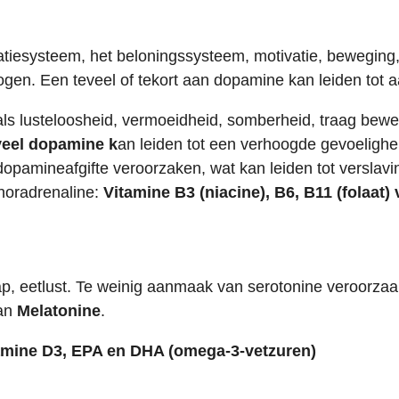
ivatiesysteem, het beloningssysteem, motivatie, bewegin
gen. Een teveel of tekort aan dopamine kan leiden tot 
ls lusteloosheid, vermoeidheid, somberheid, traag beweg
veel dopamine k
an leiden tot een verhoogde gevoeligh
pamineafgifte veroorzaken, wat kan leiden tot verslavi
oradrenaline:
Vitamine B3 (niacine), B6, B11 (folaat)
ap, eetlust. Te weinig aanmaak van serotonine veroorzaa
van
Melatonine
.
amine D3, EPA en DHA (omega-3-vetzuren)