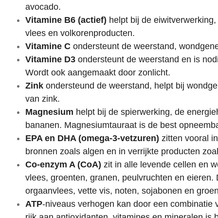
avocado.
Vitamine B6 (actief)
helpt bij de eiwitverwerking
vlees en volkorenproducten.
Vitamine
C
ondersteunt de weerstand, wondgenezi
Vitamine D3
ondersteunt de weerstand en is
nodi
Wordt ook aangemaakt door zonlicht.
Zink
ondersteund de weerstand, helpt bij wondgen
van zink.
Magnesium
h
elpt bij de spierwerking, de energ
bananen. Magnesiumtauraat is de best opneemb
EPA en DHA
(omega-3-vetzuren)
zitten vooral i
bronnen zoals algen en in verrijkte producten zoa
Co-enzym A (CoA)
zit in alle levende cellen en 
vlees, groenten, granen, peulvruchten en eieren.
orgaanvlees, vette vis, noten, sojabonen en groe
ATP
-niveaus verhogen kan door een combinatie 
rijk aan antioxidanten, vitamines en mineralen is 