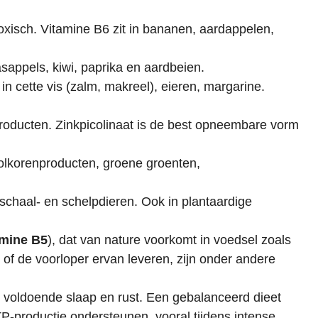
oxisch. Vitamine B6 zit in
bananen, aardappelen,
sappels, kiwi, paprika en aardbeien.
in c
ette vis (zalm, makreel), eieren, margarine.
producten.
Zinkpicolinaat is de best opneembare vorm
volkorenproducten, groene groenten,
 schaal- en schelpdieren. Ook in plantaardige
amine B5
), dat van nature voorkomt in voedsel zoals
of de voorloper ervan leveren, zijn onder andere
voldoende slaap en rust. Een gebalanceerd dieet
-productie ondersteunen, vooral tijdens intense