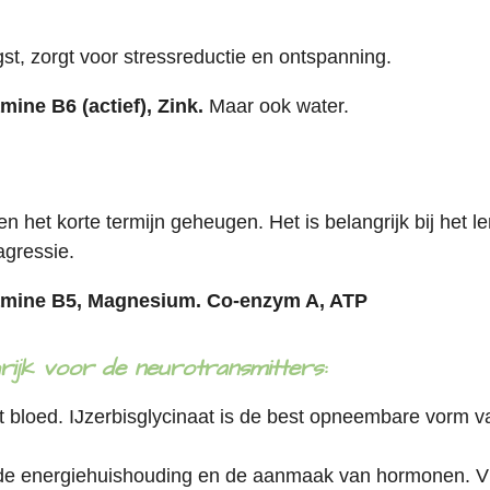
st, zorgt voor stressreductie en
ontspanning.
amine B6 (actief),
Zink.
Maar ook water.
en het korte termijn geheugen. Het is belangrijk bij het le
agressie.
amine B5, Magnesium. Co-enzym A, ATP
grijk voor de neurotransmitters:
et bloed.
IJzerbisglycinaat is de best opneembare vorm van 
 de energiehuishouding en de aanmaak van hormonen. Vi